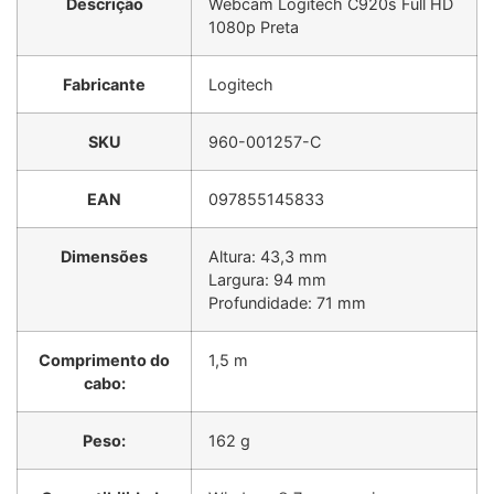
Descrição
Webcam Logitech C920s Full HD
1080p Preta
Fabricante
Logitech
SKU
960-001257-C
EAN
097855145833
Dimensões
Altura: 43,3 mm
Largura: 94 mm
Profundidade: 71 mm
Comprimento do
1,5 m
cabo:
Peso:
162 g