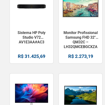
Sistema HP Poly
Monitor Profissional
Studio V72
Samsung FHD 32″
AV1E3AA#AC3
QM32C –
LH32QMCEBGCXZA
R$
31.425,69
R$
2.273,19