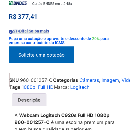
Cartão BNDES em até 48x
R$
377,41
ST/Difal Saiba mais
Peça uma cotação e aproveite o desconto de
20%
para
empresa contribuinte do ICMS
SKU
960-001257-C
Categorias
Câmeras
,
Imagem
,
Vid
Tags
1080p
,
Full HD
Marca:
Logitech
Descrição
A
Webcam Logitech C920s Full HD 1080p
960-001257-C
é uma escolha premium para
quem busca qualidade superior em