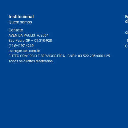
Institucional
M
d
Quem somos
Contato
c
AVENIDA PAULISTA, 2064
São Paulo, SP – 01.310-928
(11)94197-4269
C
eutec@eutec.com.br
EUTEC COMERCIO E SERVICOS LTDA
| CNPJ:
03.522.205/0001-25
Todos os direitos reservados.