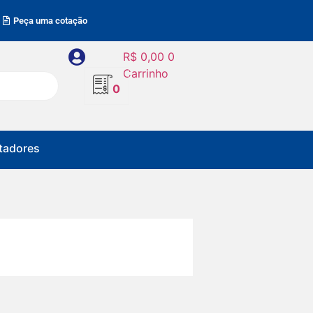
Peça uma cotação
R$
0,00
0
Carrinho
0
adores