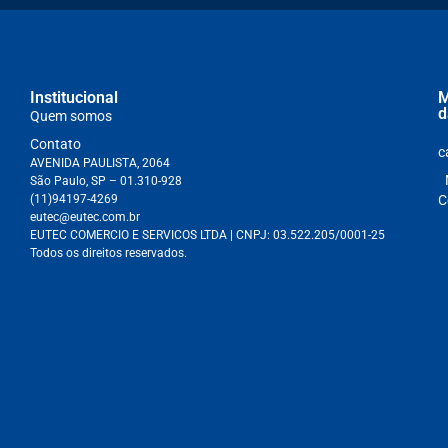
Institucional
M
d
Quem somos
Contato
c
AVENIDA PAULISTA, 2064
São Paulo, SP – 01.310-928
(11)94197-4269
C
eutec@eutec.com.br
EUTEC COMERCIO E SERVICOS LTDA
| CNPJ:
03.522.205/0001-25
Todos os direitos reservados.