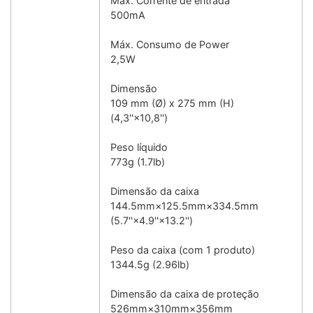
Máx. Corrente de entrada
500mA
Máx. Consumo de Power
2,5W
Dimensão
109 mm (Ø) x 275 mm (H)
(4,3''×10,8'')
Peso líquido
773g (1.7lb)
Dimensão da caixa
144.5mm×125.5mm×334.5mm
(5.7''×4.9''×13.2'')
Peso da caixa (com 1 produto)
1344.5g (2.96lb)
Dimensão da caixa de proteção
526mm×310mm×356mm