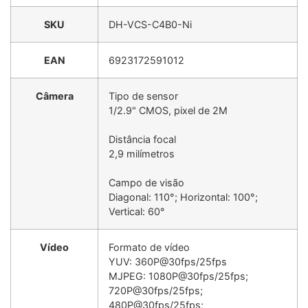
SKU
DH-VCS-C4B0-Ni
EAN
6923172591012
Câmera
Tipo de sensor
1/2.9" CMOS, pixel de 2M
Distância focal
2,9 milímetros
Campo de visão
Diagonal: 110°; Horizontal: 100°;
Vertical: 60°
Vídeo
Formato de vídeo
YUV: 360P@30fps/25fps
MJPEG: 1080P@30fps/25fps;
720P@30fps/25fps;
480P@30fps/25fps;