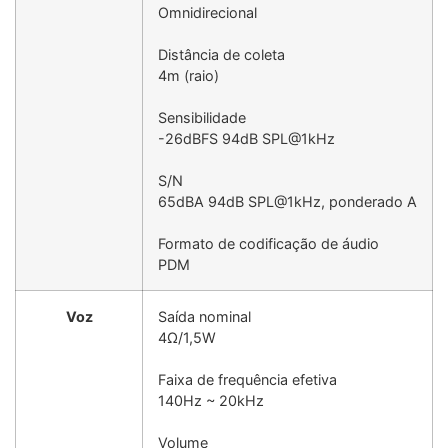
Omnidirecional
Distância de coleta
4m (raio)
Sensibilidade
-26dBFS 94dB SPL@1kHz
S/N
65dBA 94dB SPL@1kHz, ponderado A
Formato de codificação de áudio
PDM
Voz
Saída nominal
4Ω/1,5W
Faixa de frequência efetiva
140Hz ~ 20kHz
Volume