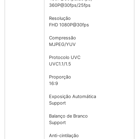
360P@30fps/25fps
Resolução
FHD 1080P@30fps
Compressão
MJPEG/YUV
Protocolo UVC
UVC1.1/1.5
Proporção
16:9
Exposição Automática
Support
Balanço de Branco
Support
Anti-cintilação