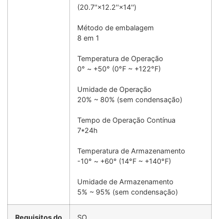
(20.7''×12.2''×14'')
Método de embalagem
8 em 1
Temperatura de Operação
0° ~ +50° (0°F ~ +122°F)
Umidade de Operação
20% ~ 80% (sem condensação)
Tempo de Operação Contínua
7*24h
Temperatura de Armazenamento
-10° ~ +60° (14°F ~ +140°F)
Umidade de Armazenamento
5% ~ 95% (sem condensação)
Requisitos do
SO