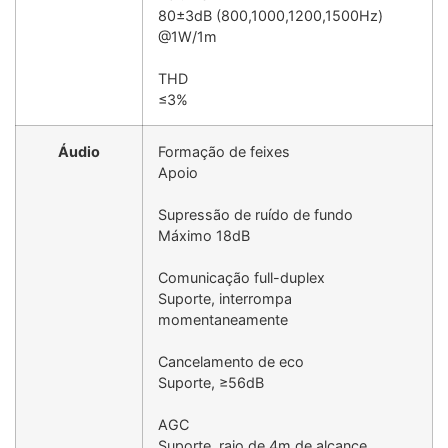
80±3dB (800,1000,1200,1500Hz)
@1W/1m
THD
≤3%
Áudio
Formação de feixes
Apoio
Supressão de ruído de fundo
Máximo 18dB
Comunicação full-duplex
Suporte, interrompa
momentaneamente
Cancelamento de eco
Suporte, ≥56dB
AGC
Suporte, raio de 4m de alcance