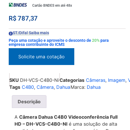
Cartão BNDES em até 48x
R$
787,37
ST/Difal Saiba mais
Peça uma cotação e aproveite o desconto de
20%
para
empresa contribuinte do ICMS
SKU
DH-VCS-C4B0-Ni
Categorias
Câmeras
,
Imagem
,
Tags
C4B0
,
Câmera
,
Dahua
Marca:
Dahua
Descrição
A
Câmera Dahua C4B0 Videoconferência Full
HD – DH-VCS-C4B0-NI
é uma solução de alta