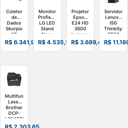
Coletor
Monitor
Projetor
Servidor
de
Profissional
Epson
Lenovo
Dados
LG LED
E24 HD
ISG
Skorpio
Stand
3600
ThinkSyst
X5
Alone
Lumens
ST50
Datalogic
75″ –
V11HB51021
V3
R$
6.341,97
R$
4.535,55
R$
3.689,49
R$
11.18
Android
75UL3J-
Xeon
10 4.3
E.AWZM-
16GB
2D
B
960GB
–
7DF3A02S
Multifuncional
Laser
Brother
DCP-
L2540DW
Mono
R$
2.303,65