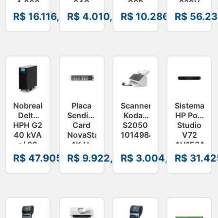
4.000
24G
CSP
230V
Lúmens
2XGT
DG7GMGF0PN45-
SRTG20KXL
R$
16.116,44
R$
4.010,68
R$
10.286,95
R$
56.23
–
2SFP+
001
V11HA75020
JL806A
I
Nobreak
Placa
Scanner
Sistema
Delta
Sending
Kodak
HP Poly
HPH G2
Card
S2050
Studio
40 kVA
NovaStar
1014984i
V72
c/ 80
4K H-
AV1E3AA#
Baterias
16XRj45+2Fiber
R$
47.905,19
R$
9.922,48
R$
3.004,54
R$
31.42
E34I403380001/00
–
Card4K
i