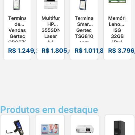
Terminal
Multifuncional
Terminal
Memória
de
HP
Smart
Lenovo
Vendas
355SDNW
Gertec
ISG
Gertec
Laser
TSG810
32GB
GPOS720
A4
com
1Rx4
PDV
Mono
Impressora
DDR5-
R$
1.249,28
R$
1.805,56
R$
1.011,88
R$
3.796
Android
MFP –
Integrada
4800
–
A58WPA
–
4X77A770
50801297
50701085
–
4X77A770
Produtos em destaque