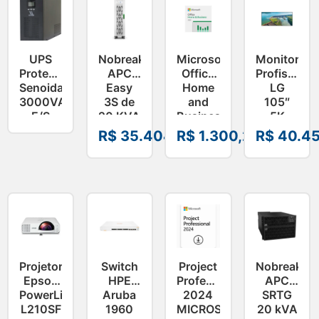
UPS
Nobreak
Microsoft
Monitor
Proteus
APC
Office
Profissiona
Senoidal
Easy
Home
LG
3000VA
3S de
and
105″
E/S
20 KVA
Business
5K
115V 8
380V
2024
UHD
R$
35.404,51
R$
1.300,24
R$
40.45
Tomadas
E3SUPS20KHB*
ESD
21:9 –
EP2-
105BM5P-
06608″
B
Projetor
Switch
Project
Nobreak
Epson
HPE
Professional
APC
PowerLite
Aruba
2024
SRTG
L210SF
1960
MICROSOFT
20 kVA