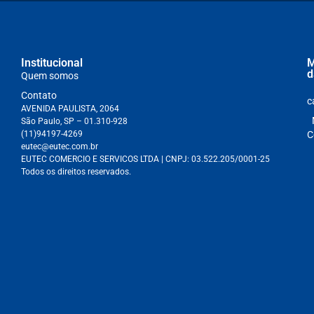
Institucional
M
d
Quem somos
Contato
c
AVENIDA PAULISTA, 2064
São Paulo, SP – 01.310-928
(11)94197-4269
C
eutec@eutec.com.br
EUTEC COMERCIO E SERVICOS LTDA
| CNPJ:
03.522.205/0001-25
Todos os direitos reservados.