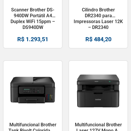
Scanner Brother DS-
Cilindro Brother
940DW Portátil A4
DR2340 para
Duplex WiFi 15ppm –
Impressoras Laser 12K
DS940DW
– DR2340
R$
1.293,51
R$
484,20
Multifuncional Brother
Multifuncional Brother
Tank Bivolt Colorida A4
Laser 127V Mono A4