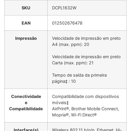
SKU
DCPL1632W
EAN
012502676478
Impressão
Velocidade de impressão em preto
A4 (max. ppm): 20
Velocidade de impressão em preto
Carta (max. ppm): 21
Tempo de saída da primeira
página‡ : 10
Conectividade
Compatibilidade com dispositivos
e
móveis‡
Compatibilidade
AirPrint®, Brother Mobile Connect,
Mopria®, Wi-Fi Direct®
Interface(s)
Wireless 802.11 b/g/n, Ethernet, Hi-