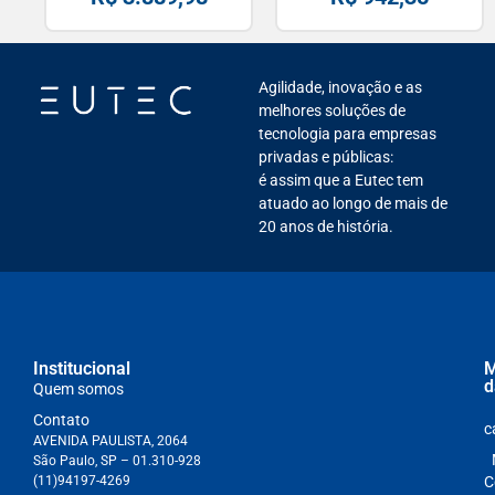
Agilidade, inovação e as
melhores soluções de
tecnologia para empresas
privadas e públicas:
é assim que a Eutec tem
atuado ao longo de mais de
20 anos de história.
Institucional
M
d
Quem somos
Contato
c
AVENIDA PAULISTA, 2064
São Paulo, SP – 01.310-928
(11)94197-4269
C