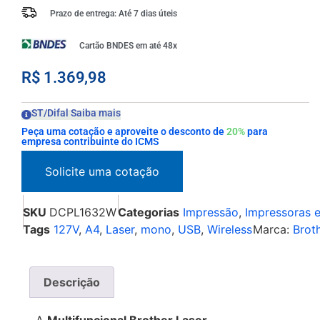
Prazo de entrega: Até 7 dias úteis
Cartão BNDES em até 48x
R$
1.369,98
ST/Difal Saiba mais
Peça uma cotação e aproveite o desconto de
20%
para
empresa contribuinte do ICMS
SKU
DCPL1632W
Categorias
Impressão
,
Impressoras e
Tags
127V
,
A4
,
Laser
,
mono
,
USB
,
Wireless
Marca:
Brot
Descrição
A
Multifuncional Brother Laser