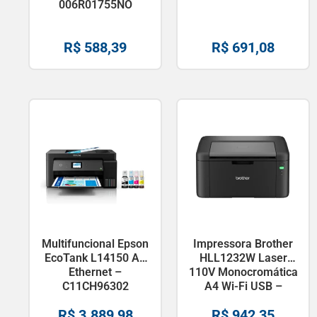
006R01755NO
R$
588,39
R$
691,08
Multifuncional Epson
Impressora Brother
EcoTank L14150 A3
HLL1232W Laser
Ethernet –
110V Monocromática
C11CH96302
A4 Wi-Fi USB –
HLL1232W
R$
3.889,98
R$
942,35