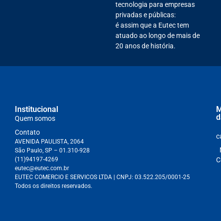
tecnologia para empresas
privadas e públicas:
é assim que a Eutec tem
atuado ao longo de mais de
20 anos de história.
Institucional
M
d
Quem somos
Contato
c
AVENIDA PAULISTA, 2064
São Paulo, SP – 01.310-928
(11)94197-4269
C
eutec@eutec.com.br
EUTEC COMERCIO E SERVICOS LTDA
| CNPJ:
03.522.205/0001-25
Todos os direitos reservados.