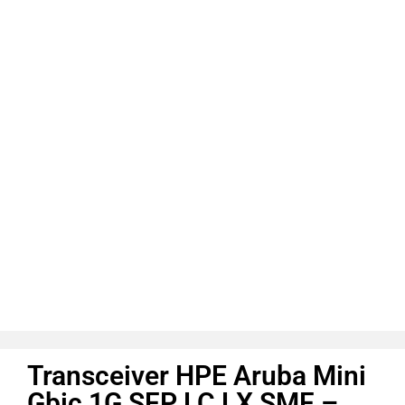
Transceiver HPE Aruba Mini
Gbic 1G SFP LC LX SMF –