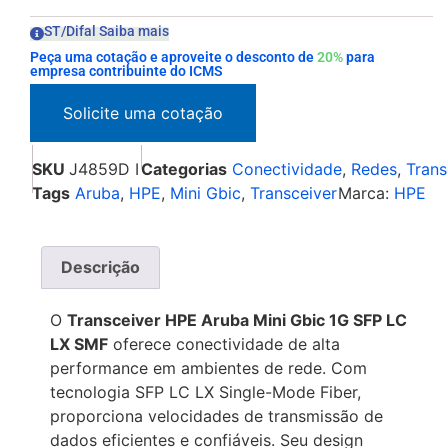
ST/Difal Saiba mais
Peça uma cotação e aproveite o desconto de
20%
para
empresa contribuinte do ICMS
SKU
J4859D I
Categorias
Conectividade
,
Redes
,
Trans
Tags
Aruba
,
HPE
,
Mini Gbic
,
Transceiver
Marca:
HPE
Descrição
O
Transceiver HPE Aruba Mini Gbic 1G SFP LC
LX SMF
oferece conectividade de alta
performance em ambientes de rede. Com
tecnologia SFP LC LX Single-Mode Fiber,
proporciona velocidades de transmissão de
dados eficientes e confiáveis. Seu design