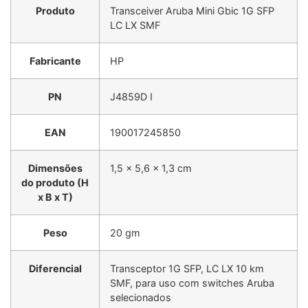
Produto
Transceiver Aruba Mini Gbic 1G SFP
LC LX SMF
Fabricante
HP
PN
J4859D I
EAN
190017245850
Dimensões
1,5 x 5,6 x 1,3 cm
do produto (H
x B x T)
Peso
20 gm
Diferencial
Transceptor 1G SFP, LC LX 10 km
SMF, para uso com switches Aruba
selecionados