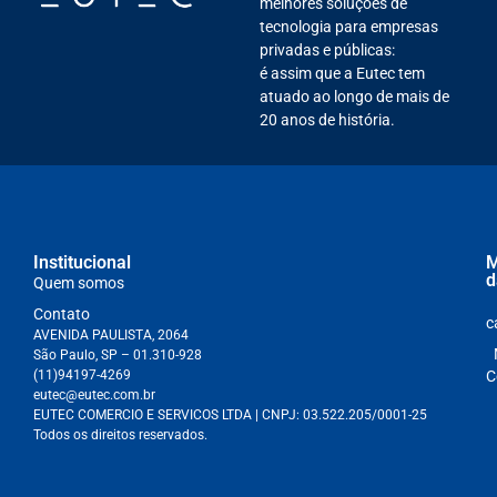
melhores soluções de
tecnologia para empresas
privadas e públicas:
é assim que a Eutec tem
atuado ao longo de mais de
20 anos de história.
Institucional
M
d
Quem somos
Contato
c
AVENIDA PAULISTA, 2064
São Paulo, SP – 01.310-928
(11)94197-4269
C
eutec@eutec.com.br
EUTEC COMERCIO E SERVICOS LTDA
| CNPJ:
03.522.205/0001-25
Todos os direitos reservados.