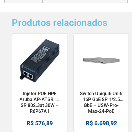
Produtos relacionados
Injetor POE HPE
Switch Ubiquiti Unifi
Aruba AP-ATSR 1P
16P GbE 8P 1/2.5
SR 802.3at 30W –
GbE – USW-Pro-
R6P67A I
Max-24-PoE
R$
576,89
R$
6.698,92