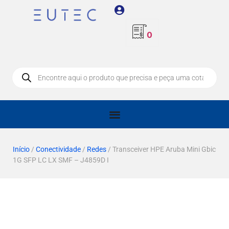
0
Início
/
Conectividade
/
Redes
/ Transceiver HPE Aruba Mini Gbic
1G SFP LC LX SMF – J4859D I