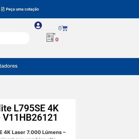
Peça uma cotação
0
0
adores
lite L795SE 4K
 – V11HB26121
E 4K Laser 7.000 Lúmens –