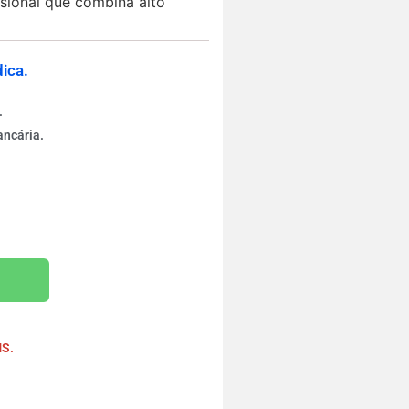
ssional que combina alto
ica.
.
ancária.
rinho
MS.