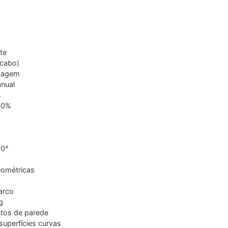
te
 cabo)
imagem
anual
%
20%
30°
eométricas
arco
g
ntos de parede
superfícies curvas