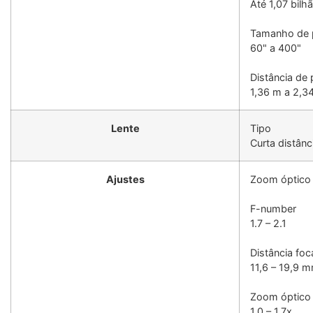
Até 1,07 bilh
Tamanho de 
60" a 400"
Distância de 
1,36 m a 2,3
Lente
Tipo
Curta distânci
Ajustes
Zoom óptico 
F-number
1.7 – 2.1
Distância foc
11,6 – 19,9 
Zoom óptico
1.0 – 1.7x