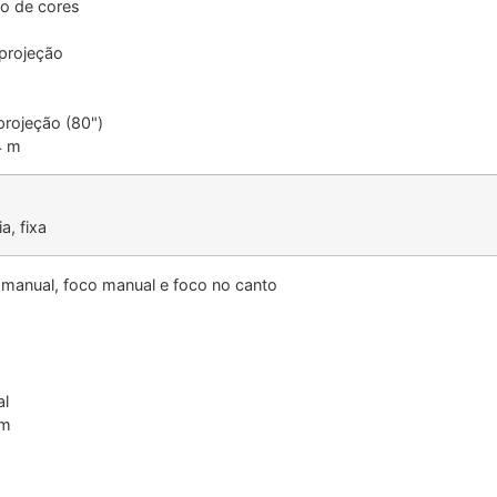
ão de cores
projeção
projeção (80")
4 m
a, fixa
manual, foco manual e foco no canto
al
mm