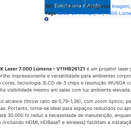
SKU
V11HB26121
Categorias
Imagem
Tags
3LCD de 3 chips
,
4K
,
7.000 Lúme
4K Laser 7.000 Lúmens – V11HB26121
é um projetor laser 
ilho impressionante e versatilidade para ambientes corpo
m cores, tecnologia 3LCD de 3 chips e resolução WUXGA 
lta visibilidade mesmo em salas com luz ambiente elevada.
to alcance (throw ratio de 0,79–1,36), com zoom óptico, pe
rtas. Portanto, torna-se ideal para espaços reduzidos ou a
l (até 30.000 h) reduz a necessidade de manutenção, enqu
 (incluindo HDMI, HDBaseT e wireless) facilitam a instala