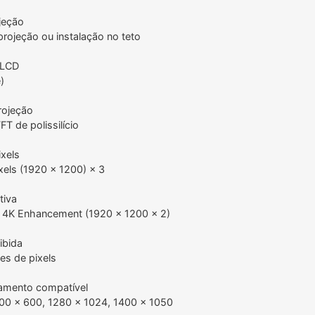
jeção
oprojeção ou instalação no teto
 LCD
)
rojeção
FT de polissilício
xels
xels (1920 × 1200) × 3
tiva
K Enhancement (1920 × 1200 × 2)
ibida
es de pixels
amento compatível
00 × 600, 1280 × 1024, 1400 × 1050