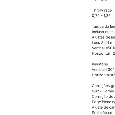
Throw ratio
0,79 – 1,36
Tampa da len
Inclusa (sem
Ajustes de 
Lens Shift m
Vertical ±50
Horizontal ±
Keystone
Vertical ±30°
Horizontal ±
Correções g
Quick Corner
Correção de 
Edge Blendin
Ajuste de ca
Projeção em 