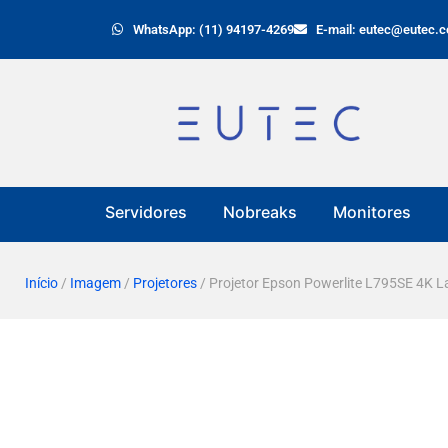
WhatsApp: (11) 94197-4269
E-mail: eutec@eutec.c
Servidores
Nobreaks
Monitores
Início
/
Imagem
/
Projetores
/ Projetor Epson Powerlite L795SE 4K