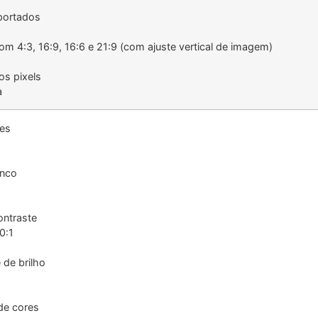
portados
m 4:3, 16:9, 16:6 e 21:9 (com ajuste vertical de imagem)
os pixels
a
res
anco
ontraste
0:1
 de brilho
de cores