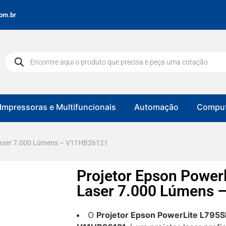
om.br
Impressoras e Multifuncionais
Automação
Comput
 Laser 7.000 Lúmens – V11HB26121
Projetor Epson Power
Laser 7.000 Lúmens
O
Projetor Epson PowerLite L795S