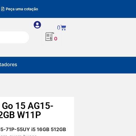
Peça uma cotação
0
0
adores
 Go 15 AG15-
12GB W11P
15-71P-55UY i5 16GB 512GB