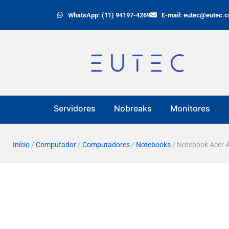
WhatsApp: (11) 94197-4269
E-mail: eutec@eutec.c
Servidores
Nobreaks
Monitores
Início
/
Computador
/
Computadores
/
Notebooks
/ Notebook Acer 