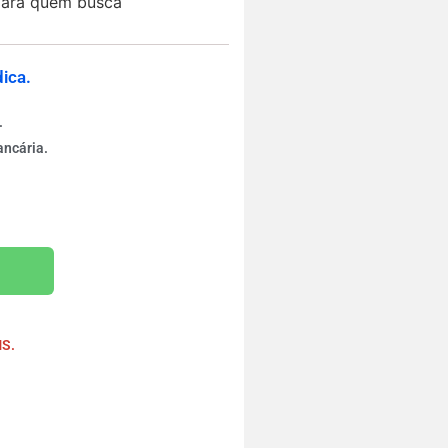
para quem busca
ica.
.
ancária.
rinho
MS.