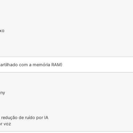
exo
partilhado com a memória RAM)
ony
 redução de ruído por IA
r voz