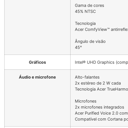
Gama de cores
45% NTSC
Tecnologia
Acer ComfyView™ antirrefl
Ângulo de visão
45°
Gráficos
Intel® UHD Graphics (com
Áudio e microfone
Alto-falantes
2x estéreo de 2 W cada
Tecnologia Acer TrueHarm
Microfones
2x microfones integrados
Acer Purified Voice 2.0 com
Compatível com Cortana po