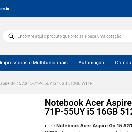
om.br
Impressoras e Multifuncionais
Automação
Comput
Aspire Go 15 AG15-71P-55UY i5 16GB 512GB W11P
Notebook Acer Aspire
71P-55UY i5 16GB 5
O
Notebook Acer Aspire Go 15 AG