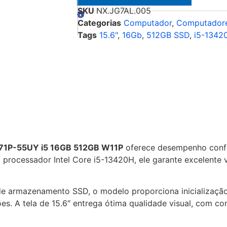
SKU
NX.JG7AL.005
Categorias
Computador
,
Computador
Tags
15.6"
,
16Gb
,
512GB SSD
,
i5-1342
-71P-55UY i5 16GB 512GB W11P
oferece desempenho confi
 processador Intel Core i5-13420H, ele garante excelente v
armazenamento SSD, o modelo proporciona inicialização 
s. A tela de 15.6″ entrega ótima qualidade visual, com co