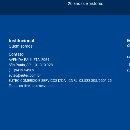
20 anos de história.
Institucional
M
d
Quem somos
Contato
c
AVENIDA PAULISTA, 2064
São Paulo, SP – 01.310-928
(11)94197-4269
C
eutec@eutec.com.br
EUTEC COMERCIO E SERVICOS LTDA
| CNPJ:
03.522.205/0001-25
Todos os direitos reservados.