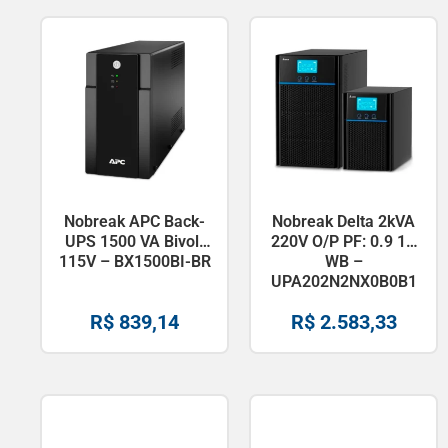
Nobreak APC Back-
Nobreak Delta 2kVA
UPS 1500 VA Bivolt
220V O/P PF: 0.9 1A
115V – BX1500BI-BR
WB –
UPA202N2NX0B0B1
R$
839,14
R$
2.583,33