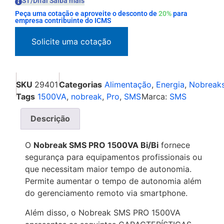
ST/Difal Saiba mais
Peça uma cotação e aproveite o desconto de
20%
para
empresa contribuinte do ICMS
SKU
29401
Categorias
Alimentação
,
Energia
,
Nobreak
Tags
1500VA
,
nobreak
,
Pro
,
SMS
Marca:
SMS
Descrição
O
Nobreak SMS PRO 1500VA Bi/Bi
fornece
segurança para equipamentos profissionais ou
que necessitam maior tempo de autonomia.
Permite aumentar o tempo de autonomia além
do gerenciamento remoto via smartphone.
Além disso, o Nobreak SMS PRO 1500VA