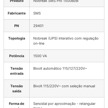
Produto
Nobreak SMS Pro 1500Bi/Bi
Fabricante
SMS
PN
29401
Topologia
Nobreak (UPS) interativo com regulação
on-line
Potência
1500 VA
Tensão
Bivolt automático 115/127/220V~
entrada
Tensão
Bivolt 115/220V~ com seleção manual
saída
Forma de
Senoidal por aproximação - retangular