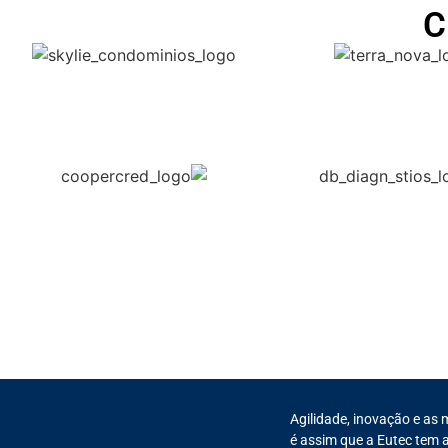
C
Agilidade, inovação e as 
é assim que a Eutec tem a