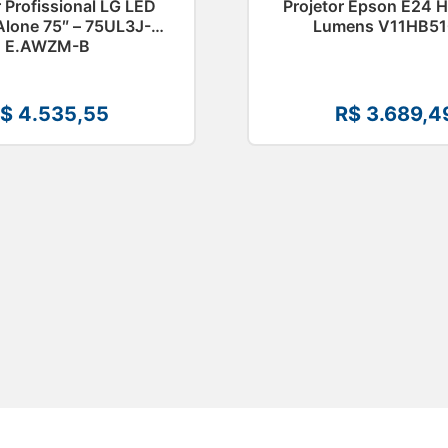
 Profissional LG LED
Projetor Epson E24 
Alone 75″ – 75UL3J-
Lumens V11HB51
E.AWZM-B
$
4.535,55
R$
3.689,4