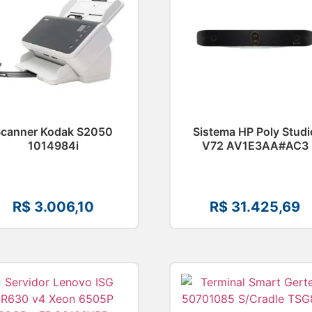
Scanner Kodak S2050
Sistema HP Poly Studi
1014984i
V72 AV1E3AA#AC3
R$
3.006,10
R$
31.425,69