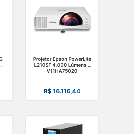
LG
Projetor Epson PowerLite
L210SF 4.000 Lúmens –
V11HA75020
R$
16.116,44