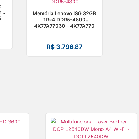
c
ra
Memória Lenovo ISG 32GB
5
1Rx4 DDR5-4800
4X77A77030 – 4X77A770
R$
3.796,87