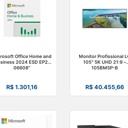
rosoft Office Home and
Monitor Profissional 
siness 2024 ESD EP2-
105″ 5K UHD 21:9 –
06608″
105BM5P-B
R$
1.301,16
R$
40.455,66