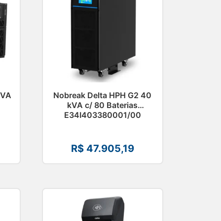
kVA
Nobreak Delta HPH G2 40
kVA c/ 80 Baterias
E34I403380001/00
R$
47.905,19