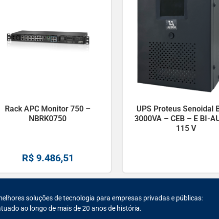
Rack APC Monitor 750 –
UPS Proteus Senoidal B
NBRK0750
3000VA – CEB – E BI-AU
115 V
R$
9.486,51
melhores soluções de tecnologia para empresas privadas e públicas:
tuado ao longo de mais de 20 anos de história.