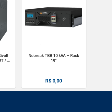
ivolt
Nobreak TBB 10 kVA – Rack
T / S
19″
R$
0,00