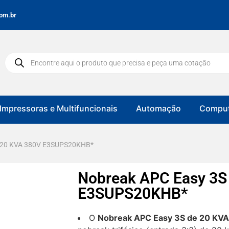
om.br
Impressoras e Multifuncionais
Automação
Comput
e 20 KVA 380V E3SUPS20KHB*
Nobreak APC Easy 3S
E3SUPS20KHB*
O
Nobreak APC Easy 3S de 20 K