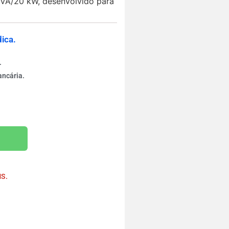
 kVA/20 kW, desenvolvido para
ica.
.
ancária.
rinho
MS.