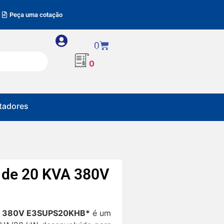
Peça uma cotação
0
0
adores
 de 20 KVA 380V
VA 380V E3SUPS20KHB*
é um