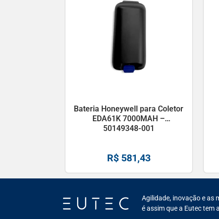
Bateria Honeywell para Coletor
EDA61K 7000MAH –
50149348-001
R$
581,43
Agilidade, inovação e as 
é assim que a Eutec tem a