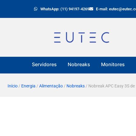
WhatsApp: (11) 94197-4269
E-mail: eutec@eutec.c
Servidores
Nobreaks
Monitores
Início
/
Energia
/
Alimentação
/
Nobreaks
/ Nobreak APC Easy 3S d