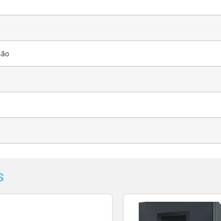
são
s