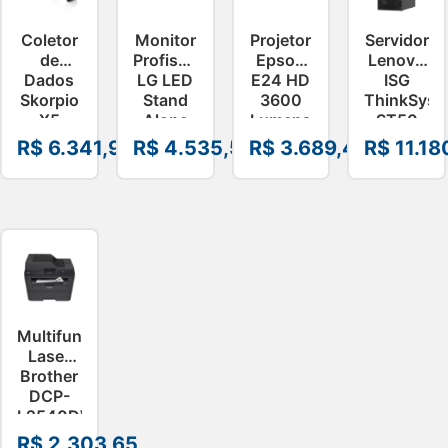
Coletor
Monitor
Projetor
Servidor
de
Profissional
Epson
Lenovo
Dados
LG LED
E24 HD
ISG
Skorpio
Stand
3600
ThinkSyst
X5
Alone
Lumens
ST50
Datalogic
75″ –
V11HB51021
V3
R$
6.341,97
R$
4.535,55
R$
3.689,49
R$
11.18
Android
75UL3J-
Xeon
10 4.3
E.AWZM-
16GB
2D
B
960GB
–
7DF3A02S
Multifuncional
Laser
Brother
DCP-
L2540DW
Mono
R$
2.303,65