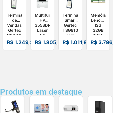
Terminal
Multifuncional
Terminal
Memória
de
HP
Smart
Lenovo
Vendas
355SDNW
Gertec
ISG
Gertec
Laser
TSG810
32GB
GPOS720
A4
com
1Rx4
PDV
Mono
Impressora
DDR5-
R$
1.249,28
R$
1.805,56
R$
1.011,88
R$
3.796
Android
MFP –
Integrada
4800
–
A58WPA
–
4X77A770
50801297
50701085
–
4X77A770
Produtos em destaque