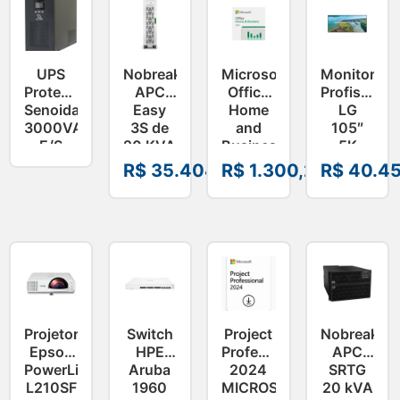
UPS
Nobreak
Microsoft
Monitor
Proteus
APC
Office
Profissiona
Senoidal
Easy
Home
LG
3000VA
3S de
and
105″
E/S
20 KVA
Business
5K
115V 8
380V
2024
UHD
R$
35.404,51
R$
1.300,24
R$
40.45
Tomadas
E3SUPS20KHB*
ESD
21:9 –
EP2-
105BM5P-
06608″
B
Projetor
Switch
Project
Nobreak
Epson
HPE
Professional
APC
PowerLite
Aruba
2024
SRTG
L210SF
1960
MICROSOFT
20 kVA