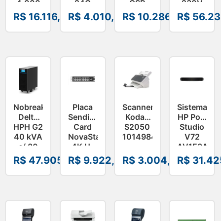
4.000
24G
CSP
230V
Lúmens
2XGT
DG7GMGF0PN45-
SRTG20KXL
R$
16.116,44
R$
4.010,68
R$
10.286,95
R$
56.23
–
2SFP+
001
V11HA75020
JL806A
I
Nobreak
Placa
Scanner
Sistema
Delta
Sending
Kodak
HP Poly
HPH G2
Card
S2050
Studio
40 kVA
NovaStar
1014984i
V72
c/ 80
4K H-
AV1E3AA#
Baterias
16XRj45+2Fiber
R$
47.905,19
R$
9.922,48
R$
3.004,54
R$
31.42
E34I403380001/00
–
Card4K
i