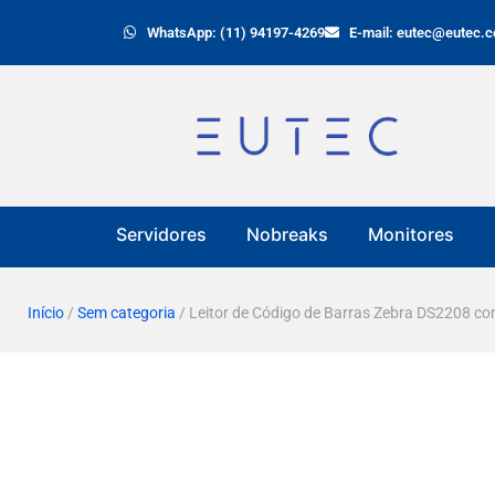
WhatsApp: (11) 94197-4269
E-mail: eutec@eutec.c
Servidores
Nobreaks
Monitores
Início
/
Sem categoria
/ Leitor de Código de Barras Zebra DS2208