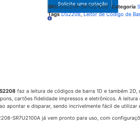
SKU
DS2208-SR7U2100S
Categoria
S
Tags
DS2208
,
Leitor de Código de Ba
DS2208
faz a leitura de códigos de barra 1D e também 2D
pons, cartões fidelidade impressos e eletrônicos. A leitu
 apontar e disparar, sendo incrivelmente fácil de utilizar 
2208-SR7U2100A já vem pronto para uso, com configuraçõ