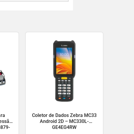
ara
Coletor de Dados Zebra MC33
essão
Android 2D – MC330L-
4879-
GE4EG4RW