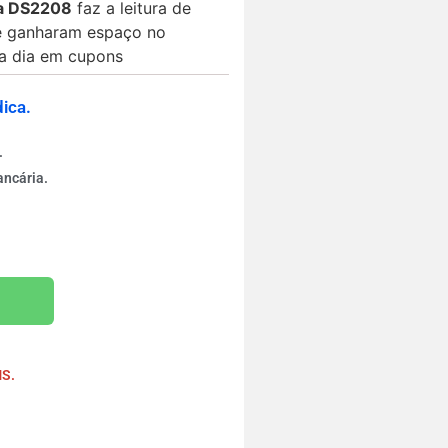
ra DS2208
faz a leitura de
e ganharam espaço no
a dia em cupons
ica.
.
ancária.
rinho
MS.