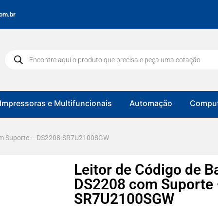
om.br
Impressoras e Multifuncionais
Automação
Comput
 com Suporte – DS2208-SR7U2100SGW
Leitor de Código de B
DS2208 com Suporte 
SR7U2100SGW