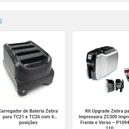
s
Carregador de Bateria Zebra
Kit Upgrade Zebra p
para TC21 e TC26 com 4
Impressora ZC300 Impr
posições
Frente e Verso – P109
110