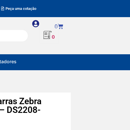
Peça uma cotação
0
0
adores
arras Zebra
– DS2208-