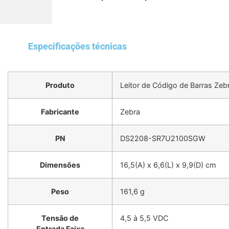
Especificações técnicas
Produto
Leitor de Código de Barras Ze
Fabricante
Zebra
PN
DS2208-SR7U2100SGW
Dimensões
16,5(A) x 6,6(L) x 9,9(D) cm
Peso
161,6 g
Tensão de
4,5 à 5,5 VDC
Entrada Faixa