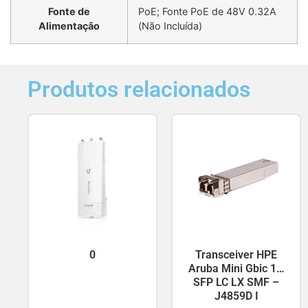
Fonte de
PoE; Fonte PoE de 48V 0.32A
Alimentação
(Não Incluída)
Produtos relacionados
0
Transceiver HPE
Aruba Mini Gbic 1G
SFP LC LX SMF –
J4859D I