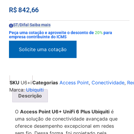
R$
842,66
ST/Difal Saiba mais
Peça uma cotação e aproveite o desconto de
20%
para
empresa contribuinte do ICMS
SKU
U6+i
Categorias
Access Point
,
Conectividade
,
Re
Marca:
Ubiquiti
Descrição
O
Access Point U6+ UniFi 6 Plus Ubiquiti
é
uma solução de conectividade avançada que
oferece desempenho excepcional em redes
sem fio. Dessa forma, foi projetado pela