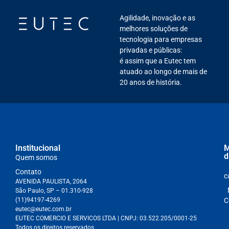
Agilidade, inovação e as
melhores soluções de
tecnologia para empresas
privadas e públicas:
é assim que a Eutec tem
atuado ao longo de mais de
20 anos de história.
Institucional
M
d
Quem somos
Contato
c
AVENIDA PAULISTA, 2064
São Paulo, SP – 01.310-928
(11)94197-4269
C
eutec@eutec.com.br
EUTEC COMERCIO E SERVICOS LTDA
| CNPJ:
03.522.205/0001-25
Todos os direitos reservados.