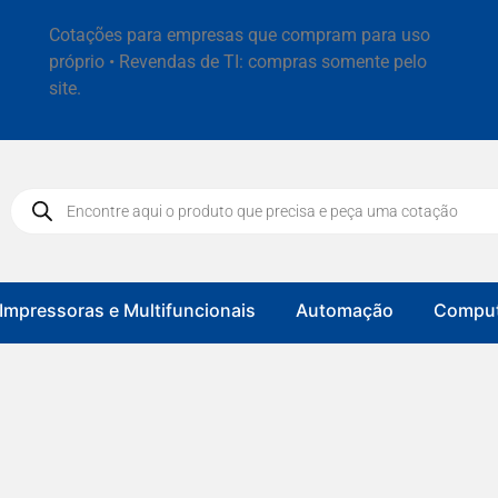
Cotações para empresas que compram para uso
próprio • Revendas de TI: compras somente pelo
site.
Impressoras e Multifuncionais
Automação
Comput