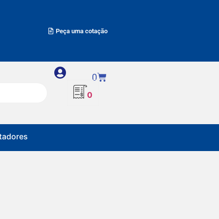
Peça uma cotação
0
0
adores