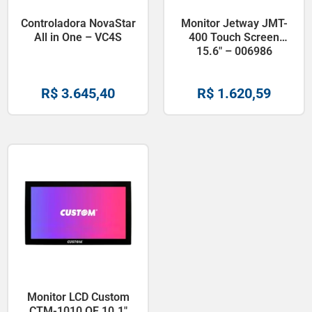
Controladora NovaStar
Monitor Jetway JMT-
All in One – VC4S
400 Touch Screen
15.6″ – 006986
R$
3.645,40
R$
1.620,59
Monitor LCD Custom
CTM-1010 OF 10.1″