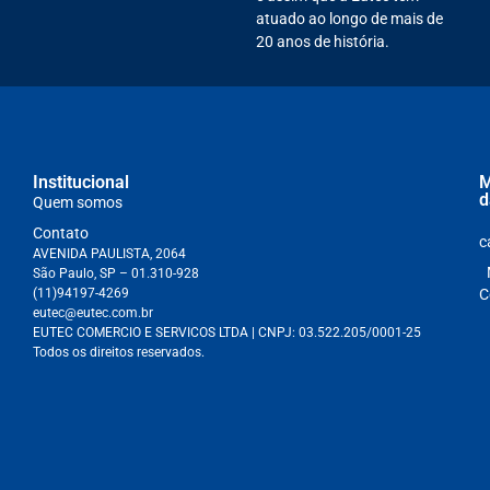
atuado ao longo de mais de
20 anos de história.
Institucional
M
d
Quem somos
Contato
c
AVENIDA PAULISTA, 2064
São Paulo, SP – 01.310-928
(11)94197-4269
C
eutec@eutec.com.br
EUTEC COMERCIO E SERVICOS LTDA
| CNPJ:
03.522.205/0001-25
Todos os direitos reservados.