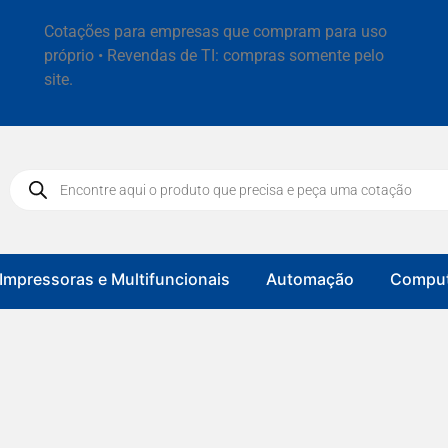
Cotações para empresas que compram para uso
próprio • Revendas de TI: compras somente pelo
site.
Impressoras e Multifuncionais
Automação
Comput