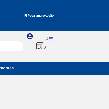
Peça uma cotação
0
0
adores