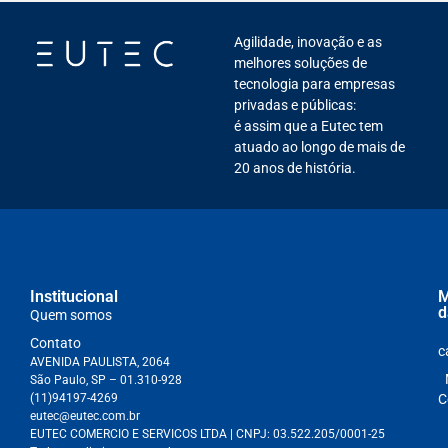
Agilidade, inovação e as
melhores soluções de
tecnologia para empresas
privadas e públicas:
é assim que a Eutec tem
atuado ao longo de mais de
20 anos de história.
Institucional
M
d
Quem somos
Contato
c
AVENIDA PAULISTA, 2064
São Paulo, SP – 01.310-928
(11)94197-4269
C
eutec@eutec.com.br
EUTEC COMERCIO E SERVICOS LTDA
| CNPJ:
03.522.205/0001-25