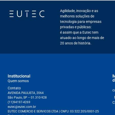
Agilidade, inovação e as
melhores soluções de
tecnologia para empresas
privadas e públicas:
é assim que a Eutec tem
atuado ao longo de mais de
20 anos de história.
Institucional
M
d
Quem somos
Contato
c
AVENIDA PAULISTA, 2064
São Paulo, SP – 01.310-928
(11)94197-4269
C
eutec@eutec.com.br
EUTEC COMERCIO E SERVICOS LTDA
| CNPJ:
03.522.205/0001-25