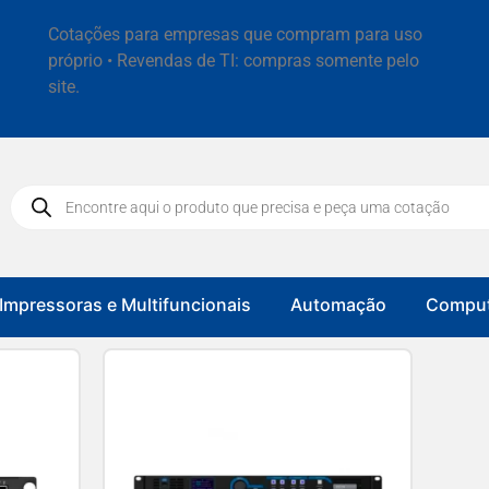
Cotações para empresas que compram para uso
próprio • Revendas de TI: compras somente pelo
site.
Impressoras e Multifuncionais
Automação
Comput