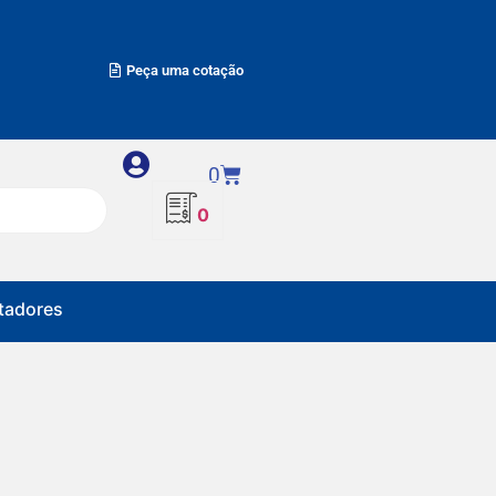
Peça uma cotação
0
0
adores