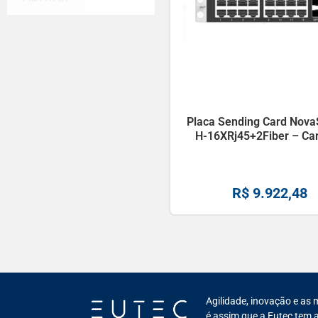
Placa Sending Card Nova
H-16XRj45+2Fiber – Car
R$
9.922,48
Agilidade, inovação e as 
é assim que a Eutec tem a