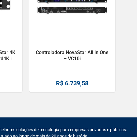
Star 4K
Controladora NovaStar All in One
d4K i
– VC10i
R$
6.739,58
melhores soluções de tecnologia para empresas privadas e públicas:
tuado ao longo de mais de 20 anos de história.