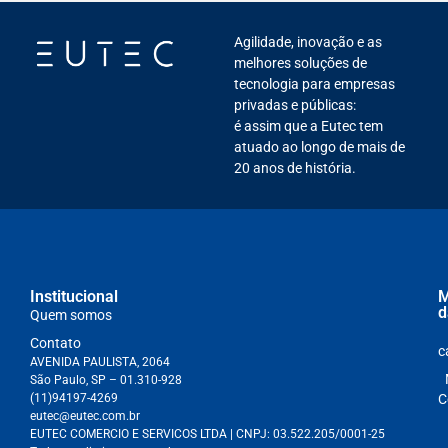
Agilidade, inovação e as
melhores soluções de
tecnologia para empresas
privadas e públicas:
é assim que a Eutec tem
atuado ao longo de mais de
20 anos de história.
Institucional
M
d
Quem somos
Contato
c
AVENIDA PAULISTA, 2064
São Paulo, SP – 01.310-928
(11)94197-4269
C
eutec@eutec.com.br
EUTEC COMERCIO E SERVICOS LTDA
| CNPJ:
03.522.205/0001-25