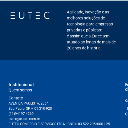
Agilidade, inovação e as
melhores soluções de
tecnologia para empresas
privadas e públicas:
é assim que a Eutec tem
atuado ao longo de mais de
20 anos de história.
Institucional
M
d
Quem somos
Contato
c
AVENIDA PAULISTA, 2064
São Paulo, SP – 01.310-928
(11)94197-4269
C
eutec@eutec.com.br
EUTEC COMERCIO E SERVICOS LTDA
| CNPJ:
03.522.205/0001-25