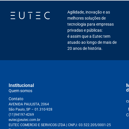
Agilidade, inovação e as
melhores soluções de
tecnologia para empresas
privadas e públicas:
é assim que a Eutec tem
atuado ao longo de mais de
20 anos de história.
Institucional
M
d
Quem somos
Contato
c
AVENIDA PAULISTA, 2064
São Paulo, SP – 01.310-928
(11)94197-4269
C
eutec@eutec.com.br
EUTEC COMERCIO E SERVICOS LTDA
| CNPJ:
03.522.205/0001-25