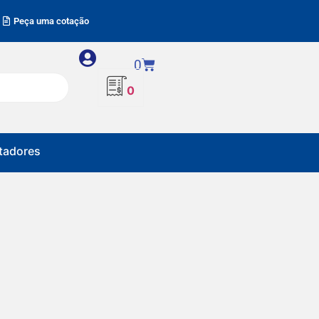
Peça uma cotação
0
0
adores