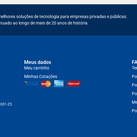
melhores soluções de tecnologia para empresas privadas e públicas:
tuado ao longo de mais de 20 anos de história.
Meus dados
F
Meu carrinho
Te
Minhas Cotações
Po
Po
Po
Me
0001-25
Po