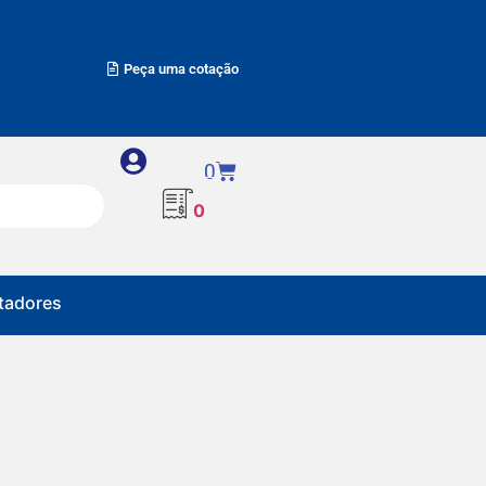
Peça uma cotação
0
0
adores