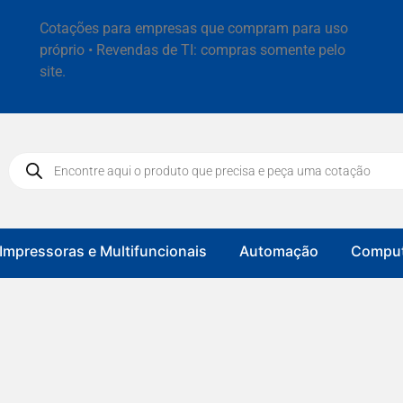
Cotações para empresas que compram para uso
próprio • Revendas de TI: compras somente pelo
site.
Impressoras e Multifuncionais
Automação
Comput