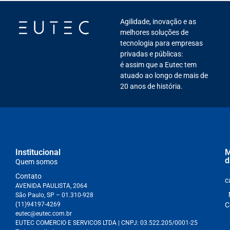
Agilidade, inovação e as
melhores soluções de
tecnologia para empresas
privadas e públicas:
é assim que a Eutec tem
atuado ao longo de mais de
20 anos de história.
Institucional
M
d
Quem somos
Contato
c
AVENIDA PAULISTA, 2064
São Paulo, SP – 01.310-928
(11)94197-4269
C
eutec@eutec.com.br
EUTEC COMERCIO E SERVICOS LTDA
| CNPJ:
03.522.205/0001-25