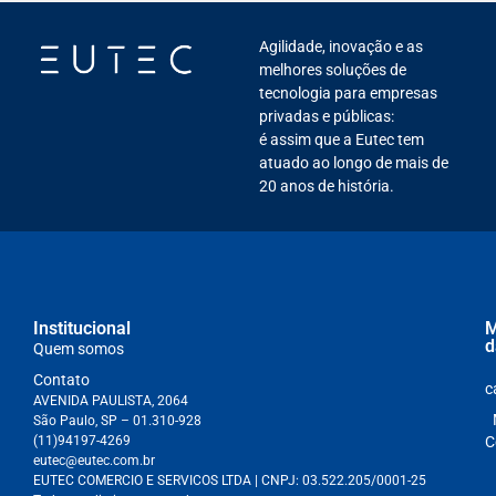
Agilidade, inovação e as
melhores soluções de
tecnologia para empresas
privadas e públicas:
é assim que a Eutec tem
atuado ao longo de mais de
20 anos de história.
Institucional
M
d
Quem somos
Contato
c
AVENIDA PAULISTA, 2064
São Paulo, SP – 01.310-928
(11)94197-4269
C
eutec@eutec.com.br
EUTEC COMERCIO E SERVICOS LTDA
| CNPJ:
03.522.205/0001-25