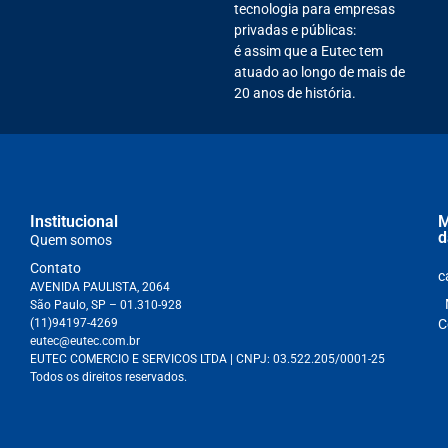
tecnologia para empresas
privadas e públicas:
é assim que a Eutec tem
atuado ao longo de mais de
20 anos de história.
Institucional
M
d
Quem somos
Contato
c
AVENIDA PAULISTA, 2064
São Paulo, SP – 01.310-928
(11)94197-4269
C
eutec@eutec.com.br
EUTEC COMERCIO E SERVICOS LTDA
| CNPJ:
03.522.205/0001-25
Todos os direitos reservados.