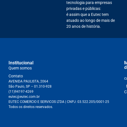
tecnologia para empresas
privadas e públicas:
é assim que a Eutec tem
atuado ao longo de mais de
20 anos de história.
Institucional
M
d
Quem somos
Contato
c
AVENIDA PAULISTA, 2064
São Paulo, SP – 01.310-928
(11)94197-4269
C
eutec@eutec.com.br
EUTEC COMERCIO E SERVICOS LTDA
| CNPJ:
03.522.205/0001-25
Todos os direitos reservados.